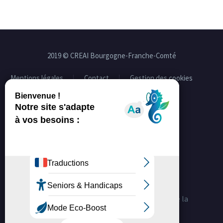
2019 © CREAI Bourgogne-Franche-Comté
Mentions légales
Contact
Gestion des cookies
Facebook
Linkedin
La certification qualité a été délivrée au titre de la
catégorie d'action suivante :
ACTIONS DE FORMATION