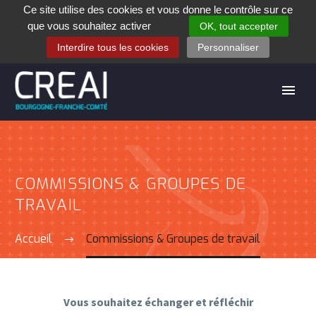
Ce site utilise des cookies et vous donne le contrôle sur ce
+33 (0)3 80 28 84 40
que vous souhaitez activer
OK, tout accepter
Contact
Espace contribuants
Offres d’emploi
Interdire tous les cookies
Personnaliser
COMMISSIONS & GROUPES DE
TRAVAIL
Accueil
Commissions & Groupes de travail
Vous souhaitez échanger et réfléchir