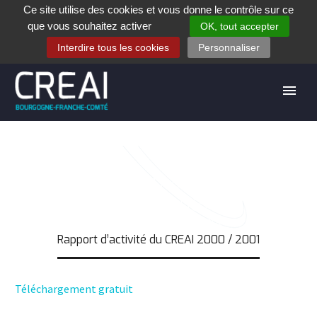
Ce site utilise des cookies et vous donne le contrôle sur ce
+33 (0)3 80 28 84 40
que vous souhaitez activer
OK, tout accepter
Contact
Espace contribuants
Offres d’emploi
Interdire tous les cookies
Personnaliser
RAPPORT D’ACTIVITÉ DU CREAI
2000 / 2001
Accueil
Téléchargement
Rapport d’activité du CREAI 2000 / 2001
Téléchargement gratuit