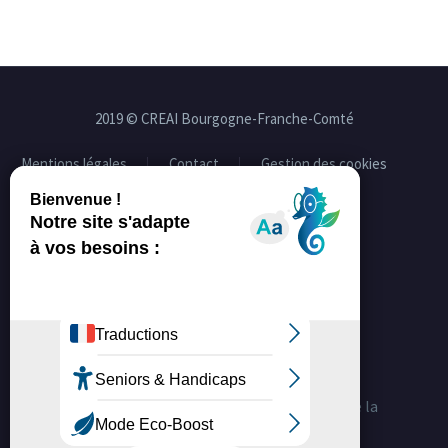
2019 © CREAI Bourgogne-Franche-Comté
Mentions légales
Contact
Gestion des cookies
Facebook
Linkedin
La certification qualité a été délivrée au titre de la
catégorie d'action suivante :