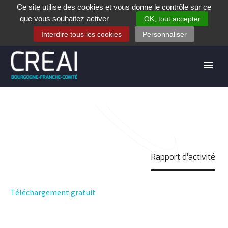
Ce site utilise des cookies et vous donne le contrôle sur ce
+33 (0)3 80 28 84 40
que vous souhaitez activer
OK, tout accepter
Contact
Espace contribuants
Offres d’emploi
Interdire tous les cookies
Personnaliser
RAPPORT D’ACTIVITÉ
Accueil
Téléchargement
Rapport d’activité
Téléchargement gratuit