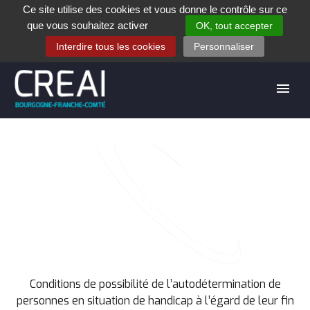
Ce site utilise des cookies et vous donne le contrôle sur ce
+33 (0)3 80 28 84 40
que vous souhaitez activer
OK, tout accepter
Contact
Espace contribuants
Offres d’emploi
Interdire tous les cookies
Personnaliser
CONDITIONS DE POSSIBILITÉ DE
L’AUTODÉTERMINATION DE
PERSONNES EN SITUATION DE
HANDICAP À L’ÉGARD DE LEUR FIN
DE VIE : À PROPOS D’UNE
Accueil
Téléchargement
RECHERCHE
Conditions de possibilité de l’autodétermination de
personnes en situation de handicap à l’égard de leur fin