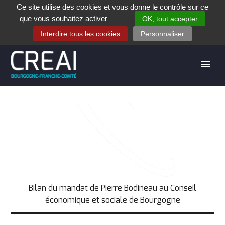
Ce site utilise des cookies et vous donne le contrôle sur ce
+33 (0)3 80 28 84 40
que vous souhaitez activer
OK, tout accepter
Contact
Espace contribuants
Offres d’emploi
Interdire tous les cookies
Personnaliser
BILAN DU MANDAT DE PIERRE
BODINEAU AU CONSEIL
ÉCONOMIQUE ET SOCIALE DE
BOURGOGNE
Accueil
Téléchargement
Bilan du mandat de Pierre Bodineau au Conseil
économique et sociale de Bourgogne