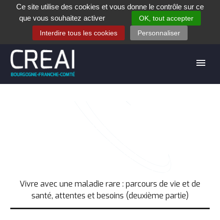
Ce site utilise des cookies et vous donne le contrôle sur ce
+33 (0)3 80 28 84 40
que vous souhaitez activer
OK, tout accepter
Contact
Espace contribuants
Offres d’emploi
Interdire tous les cookies
Personnaliser
VIVRE AVEC UNE MALADIE RARE :
PARCOURS DE VIE ET DE SANTÉ,
ATTENTES ET BESOINS (DEUXIÈME
PARTIE)
Accueil
Téléchargement
Vivre avec une maladie rare : parcours de vie et de
santé, attentes et besoins (deuxième partie)