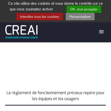
Ce site utilise des cookies et vous donne le contrôle sur ce
+33 (0)3 80 28 84 40
que vous souhaitez activer
OK, tout accepter
Contact
Espace contribuants
Offres d’emploi
Interdire tous les cookies
Personnaliser
LE RÈGLEMENT DE
FONCTIONNEMENT PRÉCIEUX
REPÈRE POUR LES ÉQUIPES ET LES
USAGERS
Accueil
Téléchargement
Le règlement de fonctionnement précieux repère pour
les équipes et les usagers