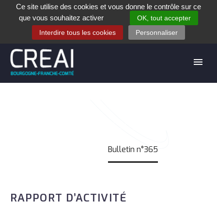
Ce site utilise des cookies et vous donne le contrôle sur ce
+33 (0)3 80 28 84 40
que vous souhaitez activer
OK, tout accepter
Contact
Espace contribuants
Offres d’emploi
Interdire tous les cookies
Personnaliser
BULLETIN N°365
Accueil
Bulletin n°365
RAPPORT D’ACTIVITÉ