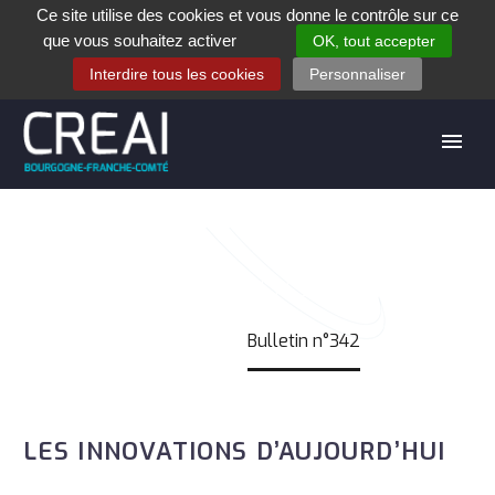
Ce site utilise des cookies et vous donne le contrôle sur ce
+33 (0)3 80 28 84 40
que vous souhaitez activer
OK, tout accepter
Contact
Espace contribuants
Offres d’emploi
Interdire tous les cookies
Personnaliser
BULLETIN N°342
Accueil
Bulletin n°342
LES INNOVATIONS D’AUJOURD’HUI