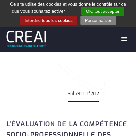
Ce site utilise des cookies et vous donne le contrôle sur ce
+33 (0)3 80 28 84 40
que vous souhaitez activer
OK, tout accepter
Contact
Espace contribuants
Offres d’emploi
Interdire tous les cookies
Personnaliser
BULLETIN N°202
Accueil
Bulletin n°202
L’ÉVALUATION DE LA COMPÉTENCE
SOCIO-PROFESSIONNELLE DES