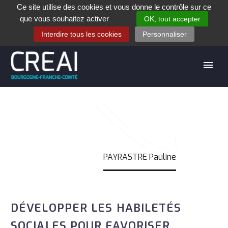
Ce site utilise des cookies et vous donne le contrôle sur ce
+33 (0)3 80 28 84 40
que vous souhaitez activer
OK, tout accepter
Contact
Espace contribuants
Offres d’emploi
Interdire tous les cookies
Personnaliser
PAYRASTRE PAULINE
Accueil
PAYRASTRE Pauline
DÉVELOPPER LES HABILETÉS
SOCIALES POUR FAVORISER