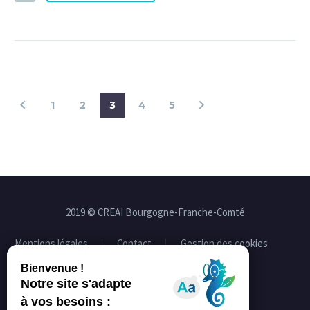
1
2
3
4
5
2019 © CREAI Bourgogne-Franche-Comté
Mentions légales
Contact
Gestion des cookies