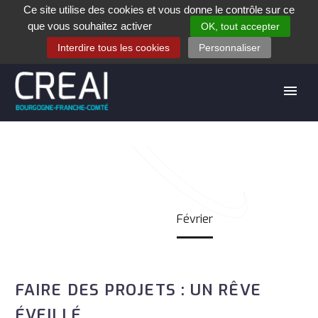
Ce site utilise des cookies et vous donne le contrôle sur ce
+33 (0)3 80 28 84 40
que vous souhaitez activer
OK, tout accepter
Contact
Espace contribuants
Offres d’emploi
Interdire tous les cookies
Personnaliser
FÉVRIER
Accueil
Février
FAIRE DES PROJETS : UN RÊVE
ÉVEILLÉ